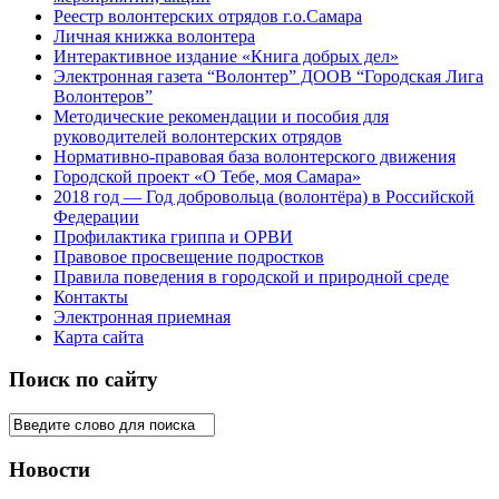
Реестр волонтерских отрядов г.о.Самара
Личная книжка волонтера
Интерактивное издание «Книга добрых дел»
Электронная газета “Волонтер” ДООВ “Городская Лига
Волонтеров”
Методические рекомендации и пособия для
руководителей волонтерских отрядов
Нормативно-правовая база волонтерского движения
Городской проект «О Тебе, моя Самара»
2018 год — Год добровольца (волонтёра) в Российской
Федерации
Профилактика гриппа и ОРВИ
Правовое просвещение подростков
Правила поведения в городской и природной среде
Контакты
Электронная приемная
Карта сайта
Поиск по сайту
Новости