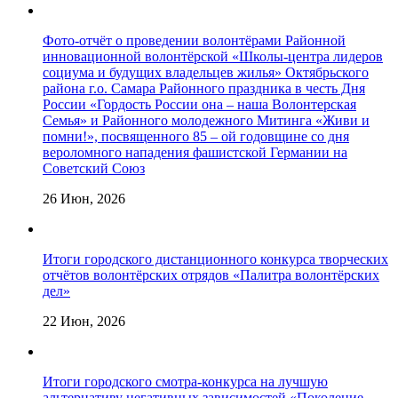
Фото-отчёт о проведении волонтёрами Районной
инновационной волонтёрской «Школы-центра лидеров
социума и будущих владельцев жилья» Октябрьского
района г.о. Самара Районного праздника в честь Дня
России «Гордость России она – наша Волонтерская
Семья» и Районного молодежного Митинга «Живи и
помни!», посвященного 85 – ой годовщине со дня
вероломного нападения фашистской Германии на
Советский Союз
26 Июн, 2026
Итоги городского дистанционного конкурса творческих
отчётов волонтёрских отрядов «Палитра волонтёрских
дел»
22 Июн, 2026
Итоги городского смотра-конкурса на лучшую
альтернативу негативных зависимостей «Поколение