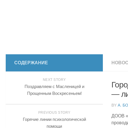
СОДЕРЖАНИЕ
НОВОС
NEXT STORY
Горо
Поздравляем с Масленицей и
— л
Прощенным Воскресеньем!
BY
А. Б
PREVIOUS STORY
ДООВ «
Горячие линии психологической
проводи
помощи