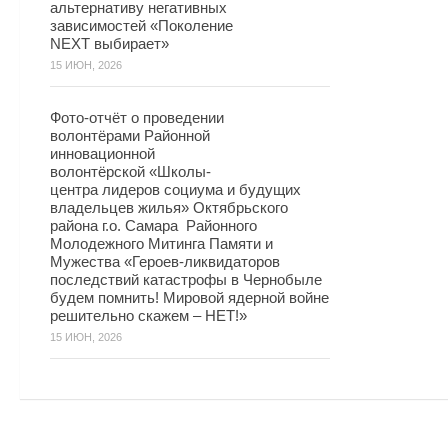
альтернативу негативных
зависимостей «Поколение
NEXT выбирает»
15 ИЮН, 2026
Фото-отчёт о проведении
волонтёрами Районной
инновационной
волонтёрской «Школы-
центра лидеров социума и будущих
владельцев жилья» Октябрьского
района г.о. Самара Районного
Молодежного Митинга Памяти и
Мужества «Героев-ликвидаторов
последствий катастрофы в Чернобыле
будем помнить! Мировой ядерной войне
решительно скажем – НЕТ!»
15 ИЮН, 2026