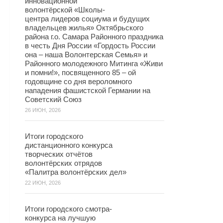
инновационной
волонтёрской «Школы-
центра лидеров социума и будущих
владельцев жилья» Октябрьского
района г.о. Самара Районного праздника
в честь Дня России «Гордость России
она – наша Волонтерская Семья» и
Районного молодежного Митинга «Живи
и помни!», посвященного 85 – ой
годовщине со дня вероломного
нападения фашистской Германии на
Советский Союз
26 ИЮН, 2026
Итоги городского
дистанционного конкурса
творческих отчётов
волонтёрских отрядов
«Палитра волонтёрских дел»
22 ИЮН, 2026
Итоги городского смотра-
конкурса на лучшую