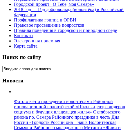
Городской проект «О Тебе, моя Самара»
2018 год — Год добровольца (волонтёра) в Российской
Федерации
Профилактика гриппа и ОРВИ
Правовое просвещение подростков
Правила поведения в городской и природной среде
Контакты
Электронная приемная
Карта сайта
Поиск по сайту
Новости
Фото-отчёт о проведении волонтёрами Районной
инновационной волонтёрской «Школы-центра лидеров
социума и будущих владельцев жилья» Октябрьского
района г.о. Самара Районного праздника в честь Дня
России «Гордость России она – наша Волонтерская
Семья» и Районного молодежного Митинга «Живи и