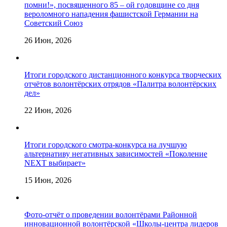
помни!», посвященного 85 – ой годовщине со дня
вероломного нападения фашистской Германии на
Советский Союз
26 Июн, 2026
Итоги городского дистанционного конкурса творческих
отчётов волонтёрских отрядов «Палитра волонтёрских
дел»
22 Июн, 2026
Итоги городского смотра-конкурса на лучшую
альтернативу негативных зависимостей «Поколение
NEXT выбирает»
15 Июн, 2026
Фото-отчёт о проведении волонтёрами Районной
инновационной волонтёрской «Школы-центра лидеров