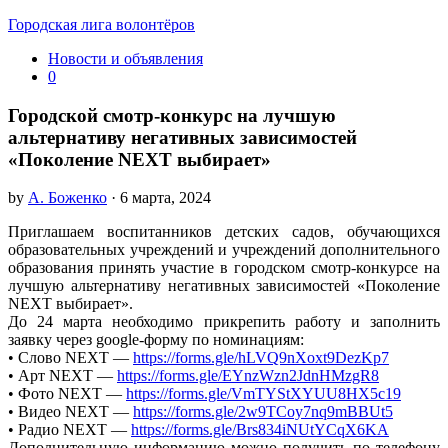
Городская лига волонтёров
Новости и объявления
0
Городской смотр-конкурс на лучшую
альтернативу негативных зависимостей
«Поколение NEXT выбирает»
by
А. Боженко
· 6 марта, 2024
Приглашаем воспитанников детских садов, обучающихся
образовательных учреждений и учреждений дополнительного
образования принять участие в городском смотр-конкурсе на
лучшую альтернативу негативных зависимостей «Поколение
NEXT выбирает».
До 24 марта необходимо прикрепить работу и заполнить
заявку через google-форму по номинациям:
• Слово NEXT —
https://forms.gle/hLVQ9nXoxt9DezKp7
• Арт NEXT —
https://forms.gle/EYnzWzn2JdnHMzgR8
• Фото NEXT —
https://forms.gle/VmTYStXYUU8HX5c19
• Видео NEXT —
https://forms.gle/2w9TCoy7nq9mBBUt5
• Радио NEXT —
https://forms.gle/Brs834iNUtYCqX6KA
Дополнительную информацию можно получить по телефону