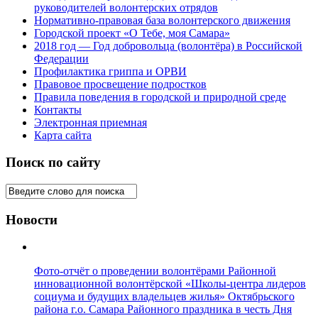
руководителей волонтерских отрядов
Нормативно-правовая база волонтерского движения
Городской проект «О Тебе, моя Самара»
2018 год — Год добровольца (волонтёра) в Российской
Федерации
Профилактика гриппа и ОРВИ
Правовое просвещение подростков
Правила поведения в городской и природной среде
Контакты
Электронная приемная
Карта сайта
Поиск по сайту
Новости
Фото-отчёт о проведении волонтёрами Районной
инновационной волонтёрской «Школы-центра лидеров
социума и будущих владельцев жилья» Октябрьского
района г.о. Самара Районного праздника в честь Дня