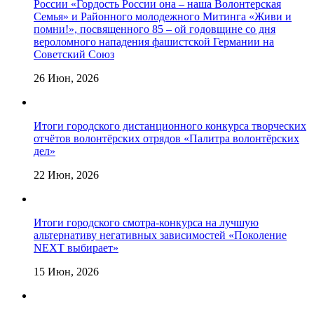
России «Гордость России она – наша Волонтерская
Семья» и Районного молодежного Митинга «Живи и
помни!», посвященного 85 – ой годовщине со дня
вероломного нападения фашистской Германии на
Советский Союз
26 Июн, 2026
Итоги городского дистанционного конкурса творческих
отчётов волонтёрских отрядов «Палитра волонтёрских
дел»
22 Июн, 2026
Итоги городского смотра-конкурса на лучшую
альтернативу негативных зависимостей «Поколение
NEXT выбирает»
15 Июн, 2026