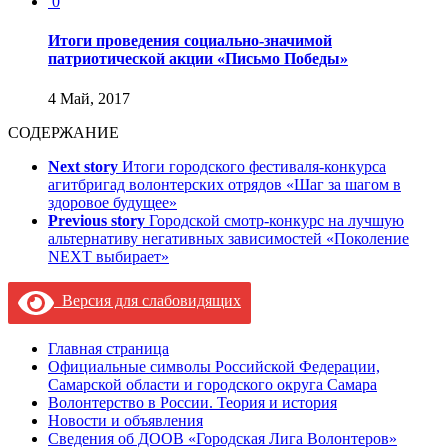
0
Итоги проведения социально-значимой
патриотической акции «Письмо Победы»
4 Май, 2017
СОДЕРЖАНИЕ
Next story
Итоги городского фестиваля-конкурса
агитбригад волонтерских отрядов «Шаг за шагом в
здоровое будущее»
Previous story
Городской смотр-конкурс на лучшую
альтернативу негативных зависимостей «Поколение
NEXT выбирает»
Версия для слабовидящих
Главная страница
Официальные символы Российской Федерации,
Самарской области и городского округа Самара
Волонтерство в России. Теория и история
Новости и объявления
Сведения об ДООВ «Городская Лига Волонтеров»