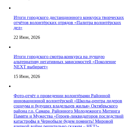
Итоги городского дистанционного конкурса творческих
отчётов волонтёрских отрядов «Палитра волонтёрских
дел»
22 Июн, 2026
Итоги городского смотра-конкурса на лучшую
альтернативу негативных зависимостей «Поколение
NEXT выбирает»
15 Июн, 2026
Фото-отчёт о проведении волонтёрами Районной
инновационной волонтёрской «Школы-центра лидеров
социума и будущих владельцев жилья» Октябрьского
района г.о. Самара Районного Молодежного Митинга
Памяти и Мужества «Героев-ликвидаторов последствий
катастрофы в Чернобыле будем помнить! Мировой
ядерной войне решительно скажем – НЕТ!»