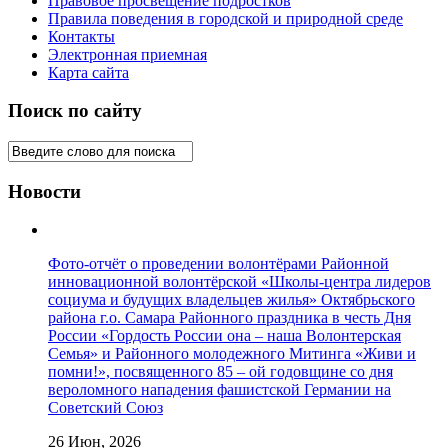
Правовое просвещение подростков
Правила поведения в городской и природной среде
Контакты
Электронная приемная
Карта сайта
Поиск по сайту
Новости
Фото-отчёт о проведении волонтёрами Районной
инновационной волонтёрской «Школы-центра лидеров
социума и будущих владельцев жилья» Октябрьского
района г.о. Самара Районного праздника в честь Дня
России «Гордость России она – наша Волонтерская
Семья» и Районного молодежного Митинга «Живи и
помни!», посвященного 85 – ой годовщине со дня
вероломного нападения фашистской Германии на
Советский Союз
26 Июн, 2026