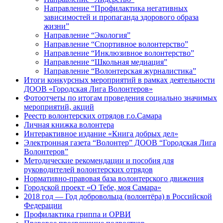
Направление “Профилактика негативных
зависимостей и пропаганда здорового образа
жизни”
Направление “Экология”
Направление “Спортивное волонтерство”
Направление “Инклюзивное волонтерство”
Направление “Школьная медиация”
Направление “Волонтерская журналистика”
Итоги конкурсных мероприятий в рамках деятельности
ДООВ «Городская Лига Волонтеров»
Фотоотчеты по итогам проведения социально значимых
мероприятий, акций
Реестр волонтерских отрядов г.о.Самара
Личная книжка волонтера
Интерактивное издание «Книга добрых дел»
Электронная газета “Волонтер” ДООВ “Городская Лига
Волонтеров”
Методические рекомендации и пособия для
руководителей волонтерских отрядов
Нормативно-правовая база волонтерского движения
Городской проект «О Тебе, моя Самара»
2018 год — Год добровольца (волонтёра) в Российской
Федерации
Профилактика гриппа и ОРВИ